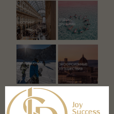
ОТДЫХ С
ШОППИНГ
ДРУЗЬЯМИ
ГОРНОЛЫЖНЫЙ
ЭКСКУРСИОННЫЕ
ОТДЫХ
ПУТЕШЕСТВИЯ
РЕТРИТ
ЭКСКЛЮЗИВНЫЕ
СПА-ОТДЫХ
МАРШРУТЫ