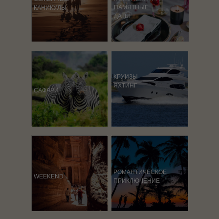
ПАМЯТНЫЕ
КАНИКУЛЫ
ДАТЫ
КРУИЗЫ
ЯХТИНГ
САФАРИ
РОМАНТИЧЕСКОЕ
WEEKEND
ПРИКЛЮЧЕНИЕ