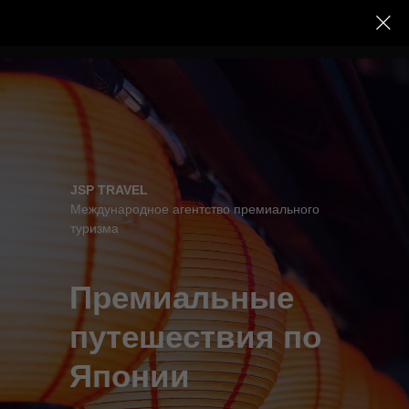
JSP TRAVEL
Международное агентство премиального
туризма
Премиальные
путешествия по
Японии