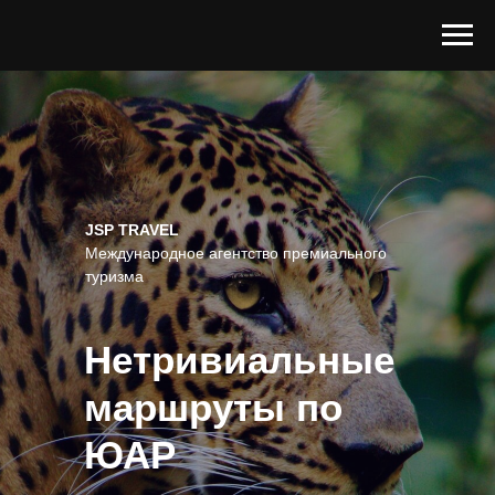
JSP TRAVEL
Международное агентство премиального
туризма
Нетривиальные
маршруты по
ЮАР