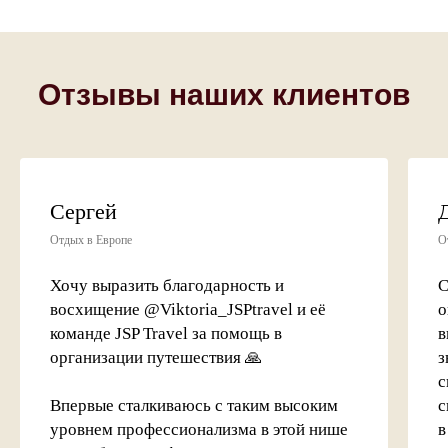
Отзывы наших клиентов
Сергей
Отдых в Европе
О
Хочу выразить благодарность и
С
восхищение @Viktoria_JSPtravel и её
о
команде JSP Travel за помощь в
в
организации путешествия 🙏
з
с
Впервые сталкиваюсь с таким высоким
с
уровнем профессионализма в этой нише
в