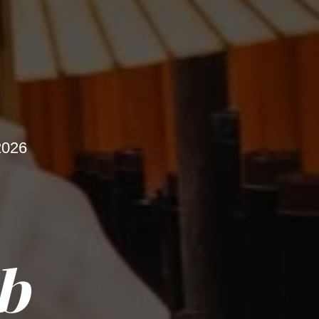
026
b