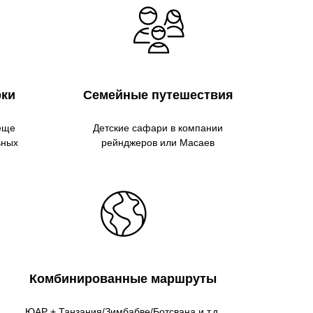
рки
Семейные путешествия
еще
Детские сафари в компании
ьных
рейнджеров или Масаев
Комбинированные маршруты
ЮАР + Танзания/Зимбабве/Ботсвана и т.д.