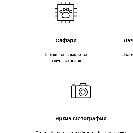
Сафари
Лу
На джипах, самолетах,
Знаем
воздушных шарах
Яркие фотографии
Фотосафари и аренда фотографа для лучших