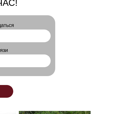
АС!
щаться
язи