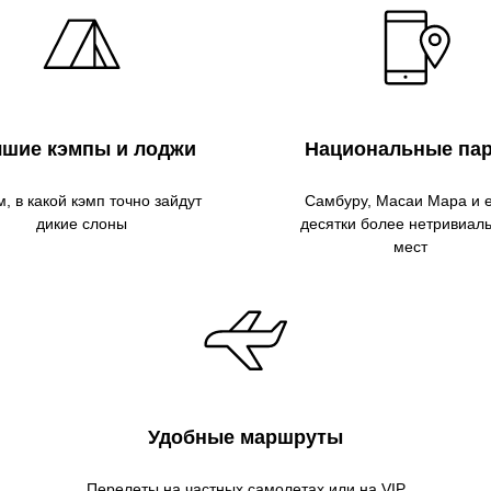
чшие кэмпы и лоджи
Национальные па
, в какой кэмп точно зайдут
Самбуру, Масаи Мара и 
дикие слоны
десятки более нетривиал
мест
Удобные маршруты
Перелеты на частных самолетах или на VIP