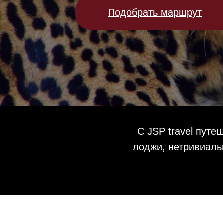
Подобрать маршрут
С JSP travel пут
лоджи, нетривиаль