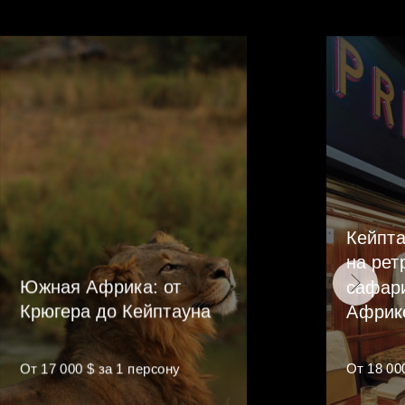
Кейпта
на рет
Южная Африка: от
сафар
Крюгера до Кейптауна
Африк
От 17 000 $ за 1 персону
От 18 00