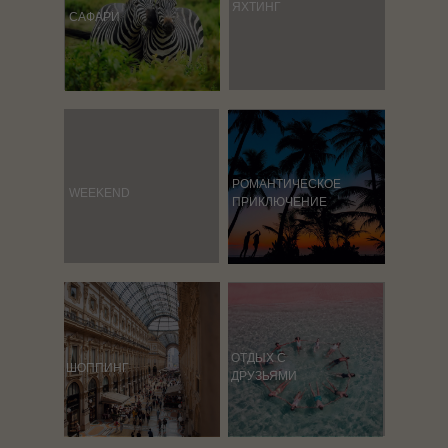
ЯХТИНГ
САФАРИ
РОМАНТИЧЕСКОЕ
WEEKEND
ПРИКЛЮЧЕНИЕ
ОТДЫХ С
ШОППИНГ
ДРУЗЬЯМИ