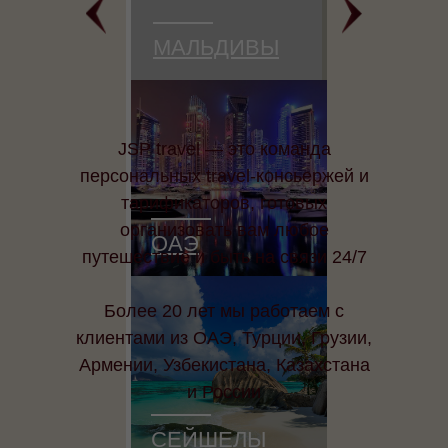
МАЛЬДИВЫ
JSP travel — это команда
персональных travel-консьержей и
тарификаторов, готовых
организовать вам любое
ОАЭ
путешествие и быть на связи 24/7
Более 20 лет мы работаем с
клиентами из ОАЭ, Турции, Грузии,
Армении, Узбекистана, Казахстана
и России
СЕЙШЕЛЫ