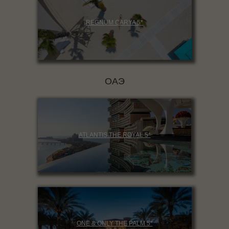
REGNUM CARYA 5*
ОАЭ
ATLANTIS THE ROYAL 5*
ONE & ONLY THE PALM 5*