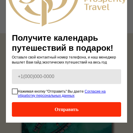
СЛУЖБА КАЧЕСТВА,
ПЛАНИРОВАНИЕ
СЛЕДУЮЩЕЙ ПОЕЗДКИ
Получите календарь
путешествий в подарок!
JSP TRAVEL ПРЕДЛАГАЕТ
Оставьте свой контактный номер телефона, и наш менеджер
ЛУЧШИЕ МИРОВЫЕ
вышлет Вам гайд экзотических путешествий на весь год
ОТЕЛИ
МАЛЬДИВЫ
Нажимая кнопку "Отправить" Вы даете
Согласие на
обработку персональных данных
Отправить
VELAA PRIVATE ISLAND MALDIVES 5*