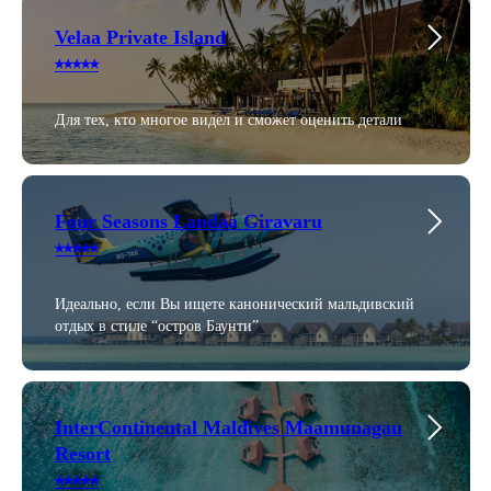
Velaa Private Island
⭑⭑⭑⭑⭑
Для тех, кто многое видел и сможет оценить детали
Four Seasons Landaa Giravaru
⭑⭑⭑⭑⭑
Идеально, если Вы ищете канонический мальдивский
отдых в стиле “остров Баунти”
InterContinental Maldives Maamunagau
Resort
⭑⭑⭑⭑⭑